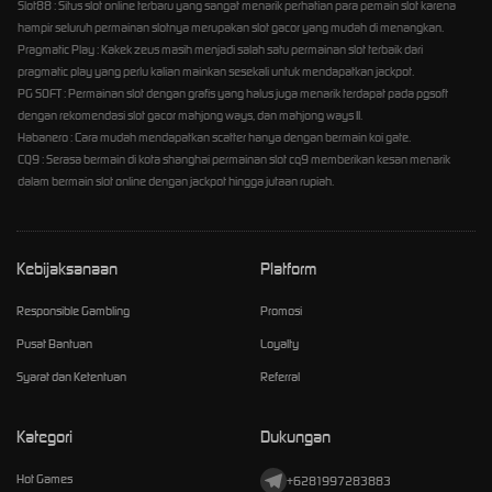
Slot88 : Situs slot online terbaru yang sangat menarik perhatian para pemain slot karena
hampir seluruh permainan slotnya merupakan slot gacor yang mudah di menangkan.
Pragmatic Play : Kakek zeus masih menjadi salah satu permainan slot terbaik dari
pragmatic play yang perlu kalian mainkan sesekali untuk mendapatkan jackpot.
PG SOFT : Permainan slot dengan grafis yang halus juga menarik terdapat pada pgsoft
dengan rekomendasi slot gacor mahjong ways, dan mahjong ways II.
Habanero : Cara mudah mendapatkan scatter hanya dengan bermain koi gate.
CQ9 : Serasa bermain di kota shanghai permainan slot cq9 memberikan kesan menarik
dalam bermain slot online dengan jackpot hingga jutaan rupiah.
Kebijaksanaan
Platform
Responsible Gambling
Promosi
Pusat Bantuan
Loyalty
Syarat dan Ketentuan
Referral
Kategori
Dukungan
Hot Games
+6281997283883