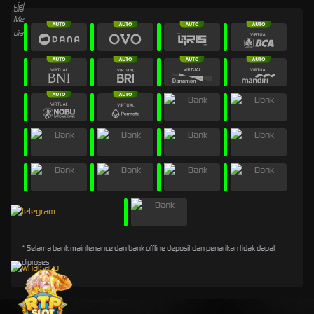
* Selama bank maintenance dan bank offline deposit dan penarikan tidak dapat
diproses