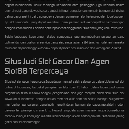
pagcor internasional untuk menjaga keamanan data pelanggan juga keadlian dalam
bermain slot yang diawasi secara global. Nikmati pengalaman menarik bermain slot disitus
paling gacor saat ini yaitu surgadewa dengan permainan slot terlengkap dan juga bocoran
rtp slot terupdate yang dapat membatu para pemain slot mendapatkan kemenangan
dengan lebih mudah. Cobalah beberapa event hingga bonus menarik yang kami tawarkan.
Selain beberapa keuntungan diatas surgadewa juga memeberikan pelayanan yang
optimal dengan customer service yang siap siaga selama 24 jam, kemudahan transaksi
mulai dari deposit hingga withdraw dapat diproses sesuai antrian dan kurang dari 2 menit.
Situs Judi Slot Gacor Dan Agen
Slot88 Terpercaya
Situs judi slot gacor terpercaya Surgadewa menjadi salah satu poros dalam bidang judi slot
online di Indonesia, berbekal pengalaman lebih dari 15 tahun dalam bidang judi online
surgadewa telah memiliki banyak pengalaman dan juga menjadi salah satu situs slot
kawakan di Indonesia dengan ribuan member aktif bermain setiap harinya. Surgadewa
memberikan pengalaman yang lebih menarik dalam bermain slot gacor, mulai dari mudah
diakses, tampilan yang menarik, rtp live slot terupdate, event menarik hingga bonus-bonus
menarik lainnya. Kami juga memberikan beberapa rekomendasi provider slot online paling
gacor saat ini diantaranya :