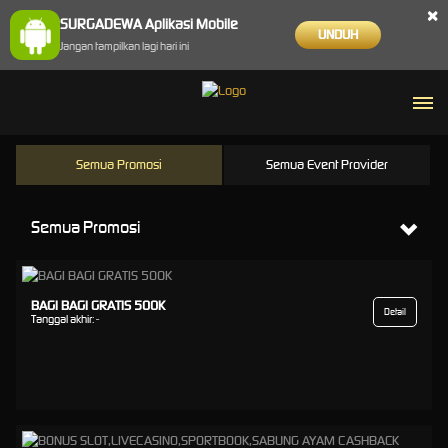
×
SURGADEWA Aplikasi Mobile
UNDUH
Jangan tampilkan lagi hari ini
Semua Promosi
Semua Event Provider
Semua Promosi
BAGI BAGI GRATIS 500K
Detail
Tanggal akhir:
-