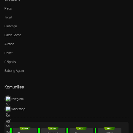
Race
Togel
Olahraga
Crash Game
Arcade
Poker
E-Sports
Sabung Ayam
Komunitas
telegram
whatsapp