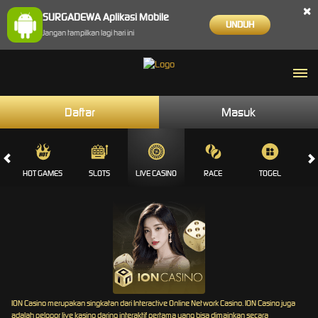
×
SURGADEWA Aplikasi Mobile
UNDUH
Jangan tampilkan lagi hari ini
Daftar
Masuk
HOT GAMES
SLOTS
LIVE CASINO
RACE
TOGEL
OL
ION Casino merupakan singkatan dari Interactive Online Network Casino. ION Casino juga
adalah pelopor live kasino daring interaktif pertama yang bisa dimainkan secara