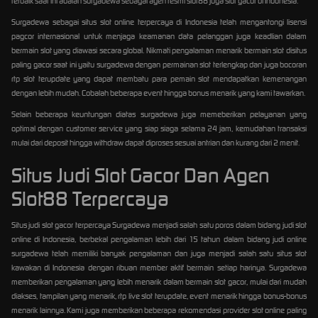
terbaik saat ini adalah surgadewa sebagai agen resmi slot88 juga slot gacor di Indonesia.
Surgadewa sebagai situs slot online terpercaya di Indonesia telah mengantongi lisensi
pagcor internasional untuk menjaga keamanan data pelanggan juga keadlian dalam
bermain slot yang diawasi secara global. Nikmati pengalaman menarik bermain slot disitus
paling gacor saat ini yaitu surgadewa dengan permainan slot terlengkap dan juga bocoran
rtp slot terupdate yang dapat membatu para pemain slot mendapatkan kemenangan
dengan lebih mudah. Cobalah beberapa event hingga bonus menarik yang kami tawarkan.
Selain beberapa keuntungan diatas surgadewa juga memeberikan pelayanan yang
optimal dengan customer service yang siap siaga selama 24 jam, kemudahan transaksi
mulai dari deposit hingga withdraw dapat diproses sesuai antrian dan kurang dari 2 menit.
Situs Judi Slot Gacor Dan Agen
Slot88 Terpercaya
Situs judi slot gacor terpercaya Surgadewa menjadi salah satu poros dalam bidang judi slot
online di Indonesia, berbekal pengalaman lebih dari 15 tahun dalam bidang judi online
surgadewa telah memiliki banyak pengalaman dan juga menjadi salah satu situs slot
kawakan di Indonesia dengan ribuan member aktif bermain setiap harinya. Surgadewa
memberikan pengalaman yang lebih menarik dalam bermain slot gacor, mulai dari mudah
diakses, tampilan yang menarik, rtp live slot terupdate, event menarik hingga bonus-bonus
menarik lainnya. Kami juga memberikan beberapa rekomendasi provider slot online paling