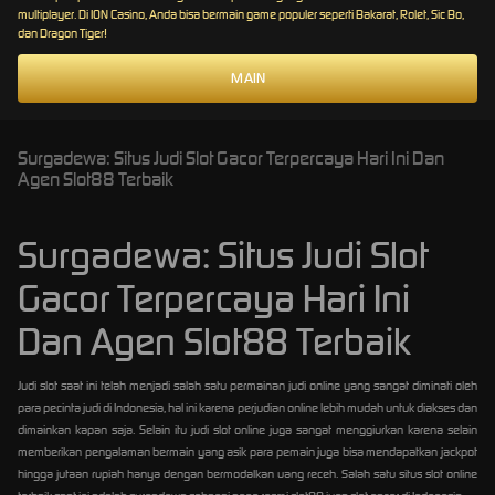
multiplayer. Di ION Casino, Anda bisa bermain game populer seperti Bakarat, Rolet, Sic Bo,
dan Dragon Tiger!
MAIN
Surgadewa: Situs Judi Slot Gacor Terpercaya Hari Ini Dan
Agen Slot88 Terbaik
Surgadewa: Situs Judi Slot
Gacor Terpercaya Hari Ini
Dan Agen Slot88 Terbaik
Judi slot saat ini telah menjadi salah satu permainan judi online yang sangat diminati oleh
para pecinta judi di Indonesia, hal ini karena perjudian online lebih mudah untuk diakses dan
dimainkan kapan saja. Selain itu judi slot online juga sangat menggiurkan karena selain
memberikan pengalaman bermain yang asik para pemain juga bisa mendapatkan jackpot
hingga jutaan rupiah hanya dengan bermodalkan uang receh. Salah satu situs slot online