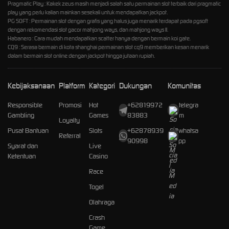
Pragmatic Play : Kakek zeus masih menjadi salah satu permainan slot terbaik dari pragmatic
play yang perlu kalian mainkan sesekali untuk mendapatkan jackpot.
PG SOFT : Permainan slot dengan grafis yang halus juga menarik terdapat pada pgsoft
dengan rekomendasi slot gacor mahjong ways, dan mahjong ways II.
Habanero : Cara mudah mendapatkan scatter hanya dengan bermain koi gate.
CQ9 : Serasa bermain di kota shanghai permainan slot cq9 memberikan kesan menarik
dalam bermain slot online dengan jackpot hingga jutaan rupiah.
Kebijaksanaan
Platform
Kategori
Dukungan
Komunitas
Responsible
Promosi
Hot
+62819972
telegra
Gambling
Games
83883
m
Loyalty
Pusat Bantuan
Slots
+62878939
whatsa
Referral
90998
pp
Syarat dan
Live
Ketentuan
Casino
Race
Togel
Olahraga
Crash
Game