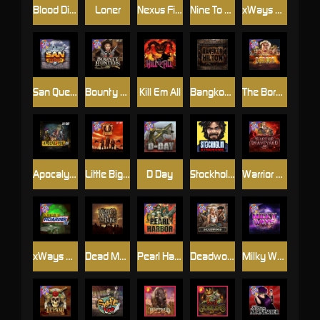
Blood Diamond
Loner
Nexus Fire In The Hole xBomb
Nine To Five
xWays Hoarder 2
San Quentin xWays
Bounty Hunters xNudge®
Kill Em All
Bangkok Hilton
The Border
Apocalypse Super xNudge
Little Bighorn
D Day
Stockholm Syndrome
Warrior Graveyard xNudge
xWays Hoarder xSplit
Dead Men Walking
Pearl Harbor
Deadwood xNudge
Milky Ways