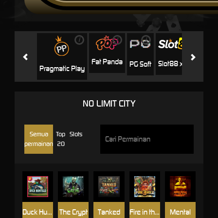
i
i
i
i
i
Facha
Fat Panda
Slot88 x PP
PG Soft
Pragmatic Play
NO LIMIT CITY
Semua
Top
Slots
permainan
20
Duck Hunters
The Crypt
Tanked
Fire in the Hole 3
Mental