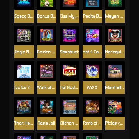
Space Donkey
Bonus Bunnies
Kiss My Chainsaw
Tractor Beam
Mayan Magic Wildfire
Jingle Balls
Golden Genie And The Walking Wilds
Starstruck
Hot 4 Cash
Harlequin Carnival
Ice Ice Yeti
Walk of Shame
Hot Nudge
WiXX
Manhattan Goes Wild
Thor: Hammer Time
Tesla Jolt
Kitchen Drama: Sushi Mania
Tomb of Nefertiti
Pixies vs Pirates