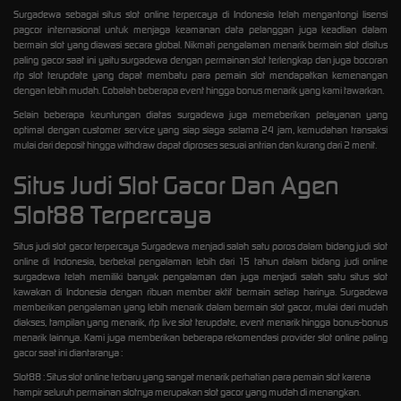
Surgadewa sebagai situs slot online terpercaya di Indonesia telah mengantongi lisensi
pagcor internasional untuk menjaga keamanan data pelanggan juga keadlian dalam
bermain slot yang diawasi secara global. Nikmati pengalaman menarik bermain slot disitus
paling gacor saat ini yaitu surgadewa dengan permainan slot terlengkap dan juga bocoran
rtp slot terupdate yang dapat membatu para pemain slot mendapatkan kemenangan
dengan lebih mudah. Cobalah beberapa event hingga bonus menarik yang kami tawarkan.
Selain beberapa keuntungan diatas surgadewa juga memeberikan pelayanan yang
optimal dengan customer service yang siap siaga selama 24 jam, kemudahan transaksi
mulai dari deposit hingga withdraw dapat diproses sesuai antrian dan kurang dari 2 menit.
Situs Judi Slot Gacor Dan Agen
Slot88 Terpercaya
Situs judi slot gacor terpercaya Surgadewa menjadi salah satu poros dalam bidang judi slot
online di Indonesia, berbekal pengalaman lebih dari 15 tahun dalam bidang judi online
surgadewa telah memiliki banyak pengalaman dan juga menjadi salah satu situs slot
kawakan di Indonesia dengan ribuan member aktif bermain setiap harinya. Surgadewa
memberikan pengalaman yang lebih menarik dalam bermain slot gacor, mulai dari mudah
diakses, tampilan yang menarik, rtp live slot terupdate, event menarik hingga bonus-bonus
menarik lainnya. Kami juga memberikan beberapa rekomendasi provider slot online paling
gacor saat ini diantaranya :
Slot88 : Situs slot online terbaru yang sangat menarik perhatian para pemain slot karena
hampir seluruh permainan slotnya merupakan slot gacor yang mudah di menangkan.