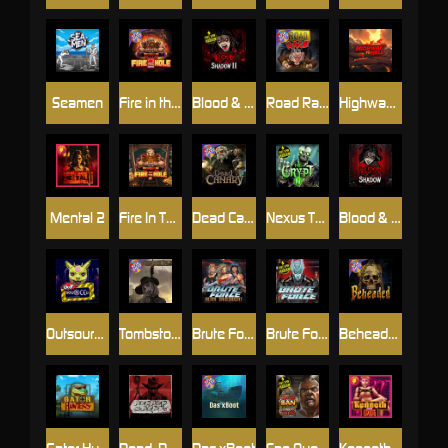
Seamen
Fire in the Hole 2
Blood & Shadow 2
Road Rage
Highway to Hell
Mental 2
Fire In The Hole xBomb
Dead Canary
Nexus The Crypt
Blood & Shadow
Outsourced
Tombstone RIP
Brute Force: Alien Onslaught
Brute Force
Beheaded