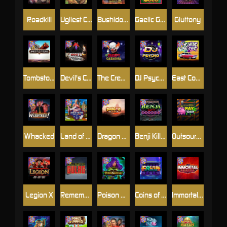
Roadkill
Ugliest Catch
Bushido Way xNudge
Gaelic Gold
Gluttony
Tombstone
Devil's Crossroad
The Creepy Carnival
DJ Psycho
East Coast Vs West Coast
Whacked
Land of the Free
Dragon Tribe
Benji Killed in Vegas
Outsourced: Payday
Legion X
Remember Gulag
Poison Eve
Coins of Fortune
Immortal Fruits