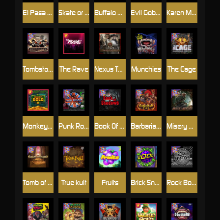
El Pasa Gunfight xNudge
Skate or Die
Buffalo Hunter
Evil Goblins xBomb
Karen Maneater
Tombstone No Mercy
The Rave
Nexus Tombstone RIP
Munchies
The Cage
Monkey's Gold xPays
Punk Rocker
Book Of Shadows
Barbarian Fury
Misery Mining
Tomb of Akhenaten
True kult
Fruits
Brick Snake 2000
Rock Bottom