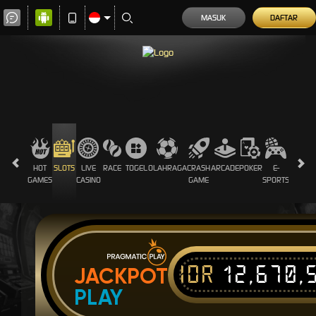
MASUK
DAFTAR
HOT
SLOTS
LIVE
RACE
TOGEL
OLAHRAGA
CRASH
ARCADE
POKER
E-
SABUN
GAMES
CASINO
GAME
SPORTS
AYAM
IDR
12,670,
JACKPOT
PLAY