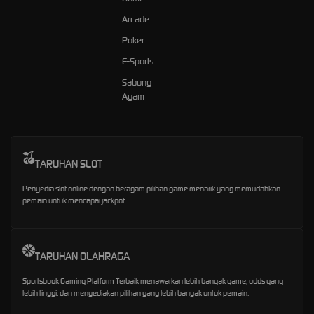
Arcade
Poker
E-Sports
Sabung
Ayam
TARUHAN SLOT
Penyedia slot online dengan beragam pilihan game menarik yang memudahkan
pemain untuk mencapai jackpot
TARUHAN OLAHRAGA
Sportsbook Gaming Platform Terbaik menawarkan lebih banyak game, odds yang
lebih tinggi, dan menyediakan pilihan yang lebih banyak untuk pemain.