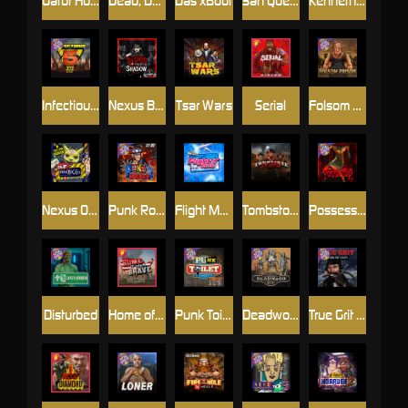
Gator Hunters
Dead, Dead, or Deader
Das xBoot
San Quentin 2: Death Row
Kenneth Must Die
Infectious 5 xWays
Nexus Blood & Shadow
Tsar Wars
Serial
Folsom Prison
Nexus Outsourced
Punk Rocker 2
Flight Mode
Tombstone Slaughter
Possessed
Disturbed
Home of the Brave
Punk Toilet
Deadwood R.I.P
True Grit Redemption