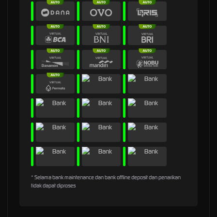
* Selama bank maintenance dan bank offline deposit dan penarikan
tidak dapat diproses