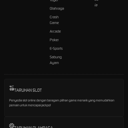
Olahraga
Crash
Game
Arcade
Poker
E-Sports
Sabung
Ayam
TARUHAN SLOT
Penyedia slot online dengan beragam pilihan game menarik yang memudahkan
pemain untuk mencapai jackpot
TARUHAN OLAHRAGA