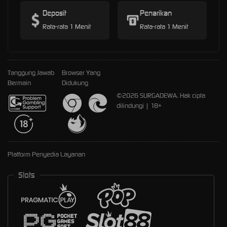
Deposit
Penarikan
Rata-rata 1 Menit
Rata-rata 1 Menit
Tanggung Jawab
Browser Yang
Bermain
Didukung
©2026 SURGADEWA. Hak cipta
dilindungi | 18+
Platform Penyedia Layanan
Slots