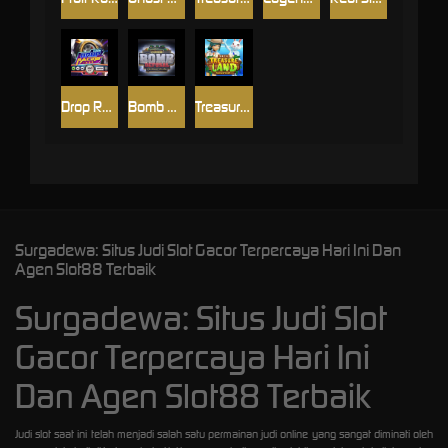
Drop Racing
Bomb Defusal
Treasure Land
Surgadewa: Situs Judi Slot Gacor Terpercaya Hari Ini Dan
Agen Slot88 Terbaik
Surgadewa: Situs Judi Slot
Gacor Terpercaya Hari Ini
Dan Agen Slot88 Terbaik
Judi slot saat ini telah menjadi salah satu permainan judi online yang sangat diminati oleh