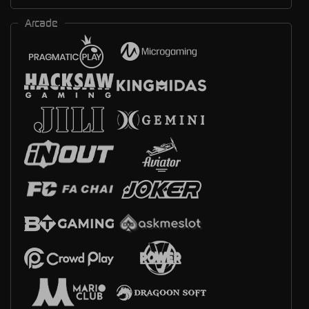
Arcade