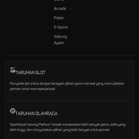
Arcade
Poker
E-Sports
Sabung
Ayam
TARUHAN SLOT
Penyedia slot online dengan beragam pilihan game menarik yang memudahkan
pemain untuk mencapai jackpot
TARUHAN OLAHRAGA
Sportsbook Gaming Platform Terbaik menawarkan lebih banyak game, odds yang
lebih tinggi, dan menyediakan pilihan yang lebih banyak untuk pemain.