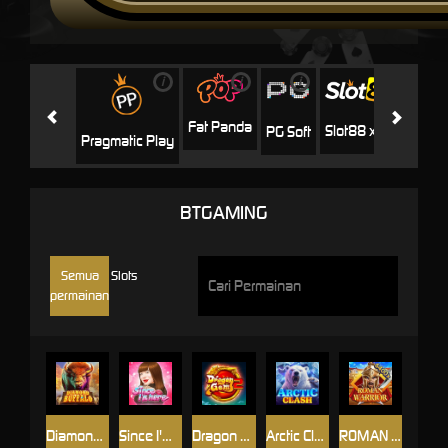
i
i
i
i
i
Facha
Fat Panda
Slot88 x PP
PG Soft
Pragmatic Play
BTGAMING
Semua
Slots
permainan
Diamond buffalo
Since I'm here
Dragon Gem2
Arctic Clash
ROMAN WARRIOR