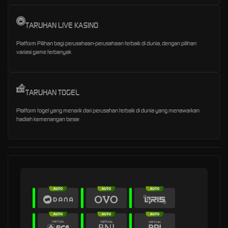
TARUHAN LIVE KASINO
Platform Pilihan bagi perusahaan-perusahaan terbaik di dunia, dengan pilihan
variasi game terbanyak
TARUHAN TOGEL
Platform togel yang menarik dari perusahan terbaik di dunia yang menawarkan
hadiah kemenangan besar