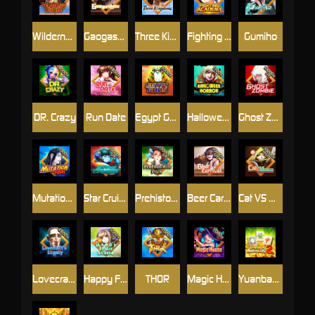
Wilderness Hunting
Gaogashou
Three Kingdoms
Fighting Academy
Gumiho
DR. Crazy
Run Date
Egypt Gods
Halloween Horror
Ghost Zombie
Mutation fish
Star Cruise
Prehistoric Park
Beer Carnival
Cat VS Mouse
Lovecraft's Legacy
Happy Fruit Stand
THOR
Magic House
Yuanbao Mahjong2