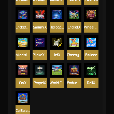
CricketerX
Smash X
HelicopterX
CricketX
Wheel Of Destiny
MineIsland
PlinkoXClassic
JetX
Cheesy Road
Balloon
CarX
PropelX
World Champion X
Fortune Catch
RollX
CaiBalaoCappadocia