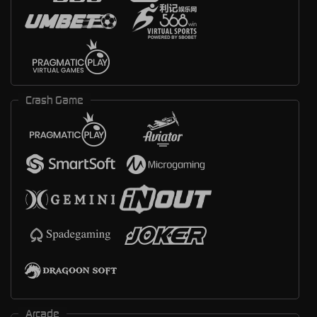
Crash Game
Arcade