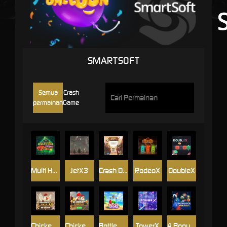
SMARTSOFT
Semua
Crash
permainan
Game
Multi Hot Wheel
JetX3
Crash Duel X
RodeoX
DoubleX
ChickenWays
Chicken Highway
Bottle Mania
TowerX
4 Bonuses Bonanza