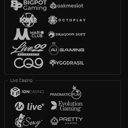
Live Casino