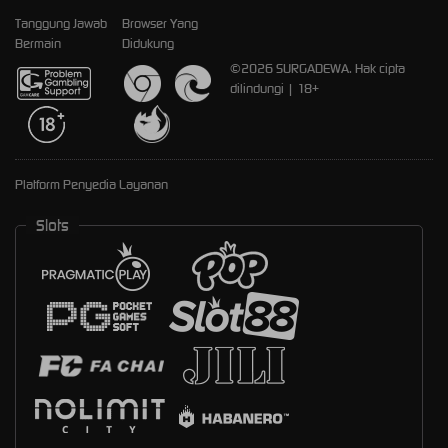
Tanggung Jawab
Browser Yang
Bermain
Didukung
©2026 SURGADEWA. Hak cipta
dilindungi | 18+
Platform Penyedia Layanan
Slots