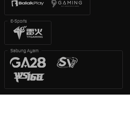
E-Sports
Sabung Ayam