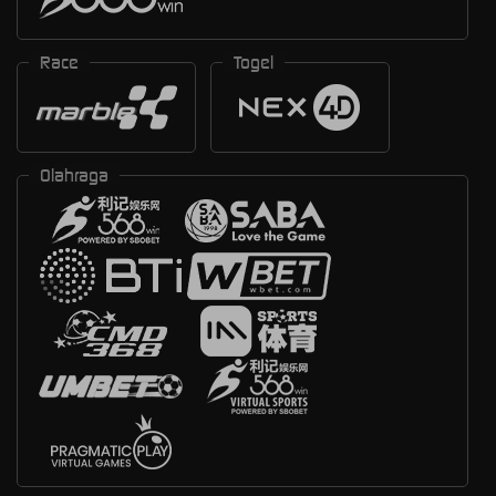
Race
Togel
Olahraga