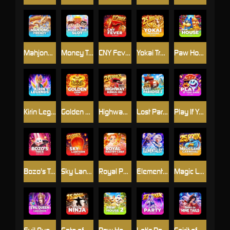
Mahjong Frenzy : Tiles of Fortunes
Money Tree Slot
CNY Fever
Yokai Treasure
Paw House
Kirin Legends
Golden Lion
Highway Kings HD
Lost Paradise 2
Play If You Dare
Bozo's Trick
Sky Lantern
Royal Pastry Chef
Elementalist
Magic Lamp Carnival