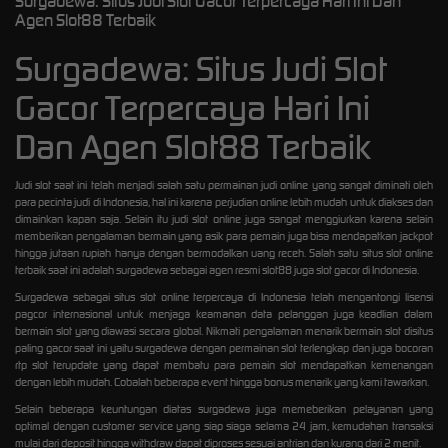
Surgadewa: Situs Judi Slot Gacor Terpercaya Hari Ini Dan
Agen Slot88 Terbaik
Surgadewa: Situs Judi Slot
Gacor Terpercaya Hari Ini
Dan Agen Slot88 Terbaik
Judi slot saat ini telah menjadi salah satu permainan judi online yang sangat diminati oleh
para pecinta judi di Indonesia, hal ini karena perjudian online lebih mudah untuk diakses dan
dimainkan kapan saja. Selain itu judi slot online juga sangat menggiurkan karena selain
memberikan pengalaman bermain yang asik para pemain juga bisa mendapatkan jackpot
hingga jutaan rupiah hanya dengan bermodalkan uang receh. Salah satu situs slot online
terbaik saat ini adalah surgadewa sebagai agen resmi slot88 juga slot gacor di Indonesia.
Surgadewa sebagai situs slot online terpercaya di Indonesia telah mengantongi lisensi
pagcor internasional untuk menjaga keamanan data pelanggan juga keadlian dalam
bermain slot yang diawasi secara global. Nikmati pengalaman menarik bermain slot disitus
paling gacor saat ini yaitu surgadewa dengan permainan slot terlengkap dan juga bocoran
rtp slot terupdate yang dapat membatu para pemain slot mendapatkan kemenangan
dengan lebih mudah. Cobalah beberapa event hingga bonus menarik yang kami tawarkan.
Selain beberapa keuntungan diatas surgadewa juga memeberikan pelayanan yang
optimal dengan customer service yang siap siaga selama 24 jam, kemudahan transaksi
mulai dari deposit hingga withdraw dapat diproses sesuai antrian dan kurang dari 2 menit.