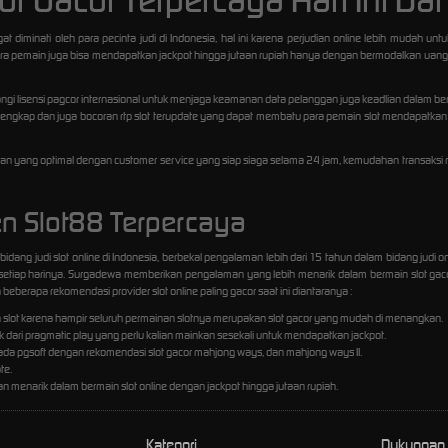
lot Gacor Terpercaya Hari Ini Da
gat diminati oleh para pecinta judi di Indonesia, hal ini karena perjudian online lebih mudah untu
pemain juga bisa mendapatkan jackpot hingga jutaan rupiah hanya dengan bermodalkan uang receh
tongi lisensi pagcor internasional untuk menjaga keamanan data pelanggan juga keadlian dalam be
t terlengkap dan juga bocoran rtp slot terupdate yang dapat membatu para pemain slot mendap
yang optimal dengan customer service yang siap siaga selama 24 jam, kemudahan transaksi mul
en Slot88 Terpercaya
 bidang judi slot online di Indonesia, berbekal pengalaman lebih dari 15 tahun dalam bidang jud
setiap harinya. Surgadewa memberikan pengalaman yang lebih menarik dalam bermain slot gacor, 
berapa rekomendasi provider slot online paling gacor saat ini diantaranya :
ain slot karena hampir seluruh permainan slotnya merupakan slot gacor yang mudah di menangkan.
k dari pragmatic play yang perlu kalian mainkan sesekali untuk mendapatkan jackpot.
pada pgsoft dengan rekomendasi slot gacor mahjong ways, dan mahjong ways II.
te.
n menarik dalam bermain slot online dengan jackpot hingga jutaan rupiah.
Kategori
Dukungan