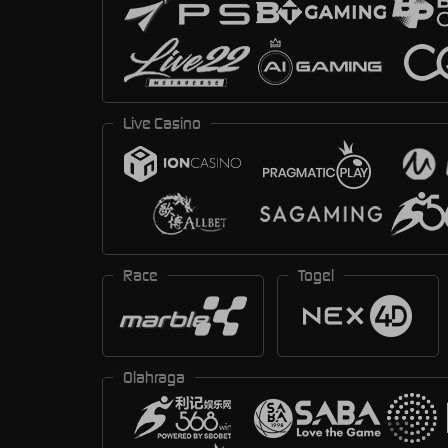
Live Casino
Race
Togel
Olahraga