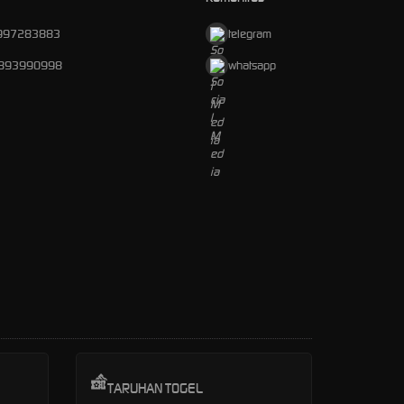
997283883
telegram
893990998
whatsapp
TARUHAN TOGEL