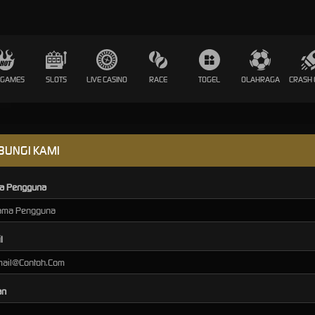
 GAMES
SLOTS
LIVE CASINO
RACE
TOGEL
OLAHRAGA
CRASH
BUNGI KAMI
a Pengguna
l
an