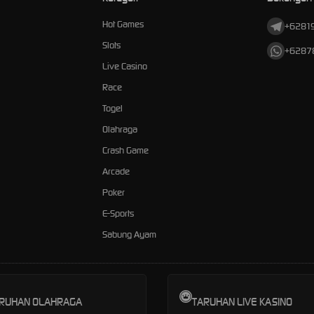
Hot Games
+6281
Slots
+6287
Live Casino
Race
Togel
Olahraga
Crash Game
Arcade
Poker
E-Sports
Sabung Ayam
RUHAN OLAHRAGA
TARUHAN LIVE KASINO