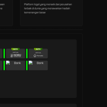
haan
Platform togel yang menarik dari perusahan
ame
terbaik di dunia yang menawarkan hadiah
kemenangan besar