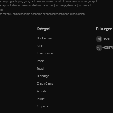
k dari pragmatic play yang perlu kalian mainkan sesekali untuk mendapatkan jackpot.
pada pgsoft dengan rekomendasi slot gacor mahjong ways, dan mahjong ways II.
te.
n menarik dalam bermain slot online dengan jackpot hingga jutaan rupiah.
Kategori
Dukungan
Hot Games
+6281
Slots
+6287
Live Casino
Race
Togel
Olahraga
Crash Game
Arcade
Poker
E-Sports