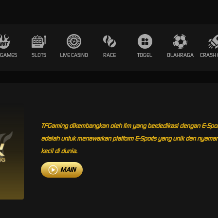
 GAMES
SLOTS
LIVE CASINO
RACE
TOGEL
OLAHRAGA
CRASH
TFGaming dikembangkan oleh tim yang berdedikasi dengan E-Spor
adalah untuk menawarkan platform E-Sports yang unik dan nyaman 
kecil di dunia.
MAIN