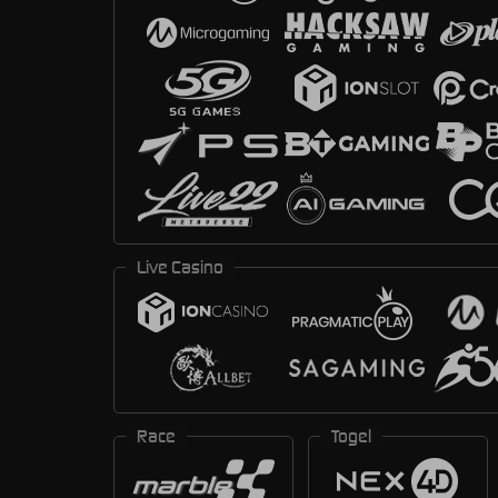
Live Casino
Race
Togel