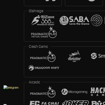
Olahraga
Crash Game
Arcade