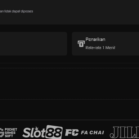
an tidak dapat diproses
Penarikan
Rata-rata 1 Menit