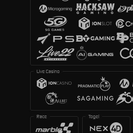
Live Casino
Race
Togel