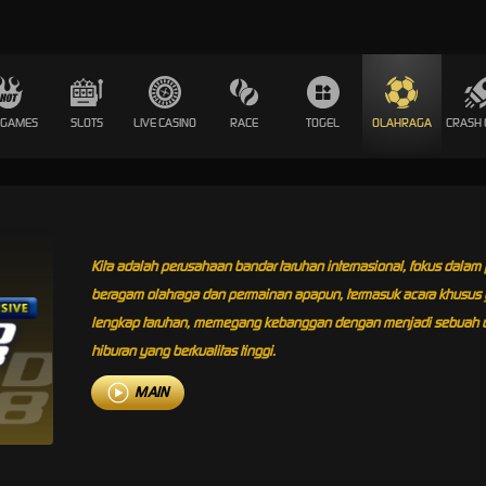
 GAMES
SLOTS
LIVE CASINO
RACE
TOGEL
OLAHRAGA
CRASH
Kita adalah perusahaan bandar taruhan internasional, fokus dalam
beragam olahraga dan permainan apapun, termasuk acara khusus y
lengkap taruhan, memegang kebanggan dengan menjadi sebuah 
hiburan yang berkualitas tinggi.
MAIN