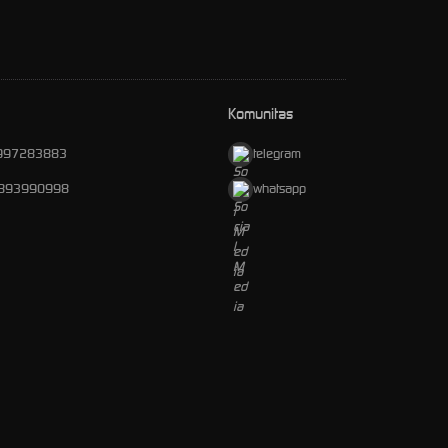
Komunitas
997283883
telegram
893990998
whatsapp