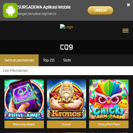
×
SURGADEWA Aplikasi Mobile
UNDUH
Jangan tampilkan lagi hari ini
CQ9
Semua permainan
Top 20
Slots
Rave Jump Mobile
Kronos
Chicky Parm Parm