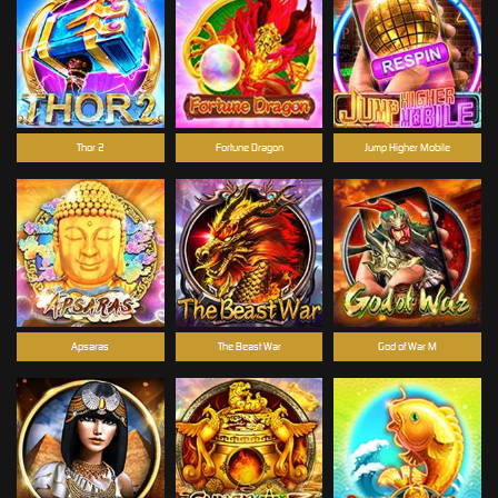
Thor 2
Fortune Dragon
Jump Higher Mobile
Apsaras
The Beast War
God of War M