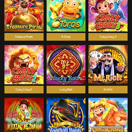
Treasure Pirate
6 Toros
Crazy Crazy 3
Crazy Crazy 2
Lucky Bats
Mr.Rich