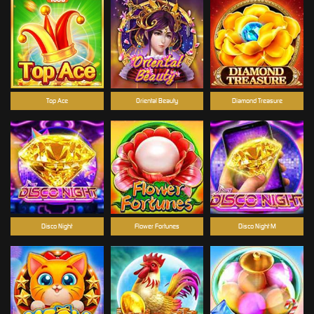
Top Ace
Oriental Beauty
Diamond Treasure
Disco Night
Flower Fortunes
Disco Night M