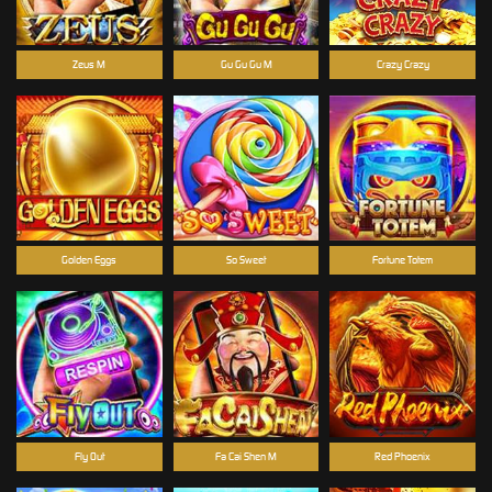
Zeus M
Gu Gu Gu M
Crazy Crazy
Golden Eggs
So Sweet
Fortune Totem
Fly Out
Fa Cai Shen M
Red Phoenix