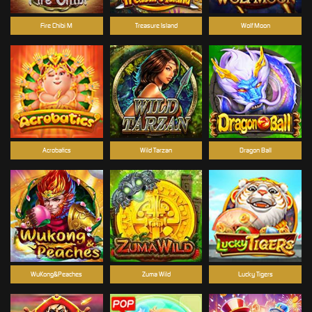
Fire Chibi M
Treasure Island
Wolf Moon
Acrobatics
Wild Tarzan
Dragon Ball
WuKong&Peaches
Zuma Wild
Lucky Tigers