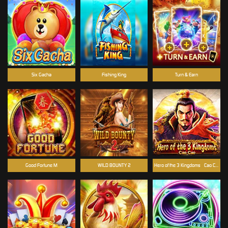
Six Gacha
Fishing King
Turn & Earn
Good Fortune M
WILD BOUNTY 2
Hero of the 3 Kingdoms - Cao Cao