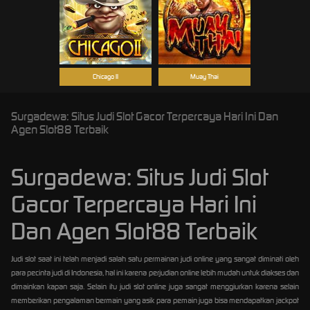
Chicago II
Muay Thai
Surgadewa: Situs Judi Slot Gacor Terpercaya Hari Ini Dan
Agen Slot88 Terbaik
Surgadewa: Situs Judi Slot
Gacor Terpercaya Hari Ini
Dan Agen Slot88 Terbaik
Judi slot saat ini telah menjadi salah satu permainan judi online yang sangat diminati oleh
para pecinta judi di Indonesia, hal ini karena perjudian online lebih mudah untuk diakses dan
dimainkan kapan saja. Selain itu judi slot online juga sangat menggiurkan karena selain
memberikan pengalaman bermain yang asik para pemain juga bisa mendapatkan jackpot