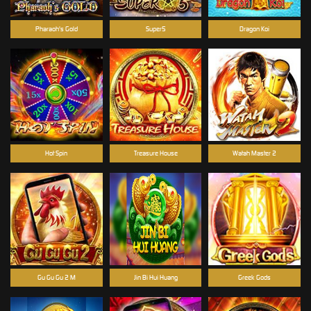
Pharaoh's Gold
Super5
Dragon Koi
Hot Spin
Treasure House
Watah Master 2
Gu Gu Gu 2 M
Jin Bi Hui Huang
Greek Gods